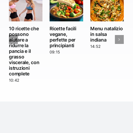
10 ricette che
Ricette facili
Menu natalizio
possono
vegane,
in salsa
aiutare a
perfette per
indiana
f
ridurre la
principianti
14:52
pancia e il
09:15
grasso
viscerale, con
istruzioni
complete
10:42