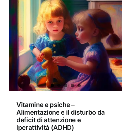
Amore e amare
Cucinare in modo sano
Verde e Sostenibilità
Articoli
Ciao sono Virginia
Contattami
Vitamine e psiche –
Alimentazione e il disturbo da
deficit di attenzione e
iperattività (ADHD)