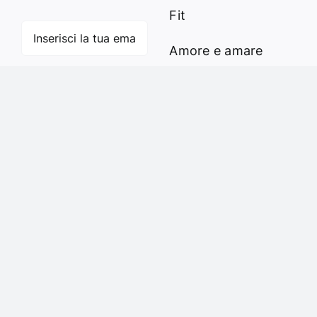
Fit
Amore e amare
Cucinare in modo
Iscriviti
sano
Verde e Sostenibilità
Articoli
Ciao sono Virginia
Contattami