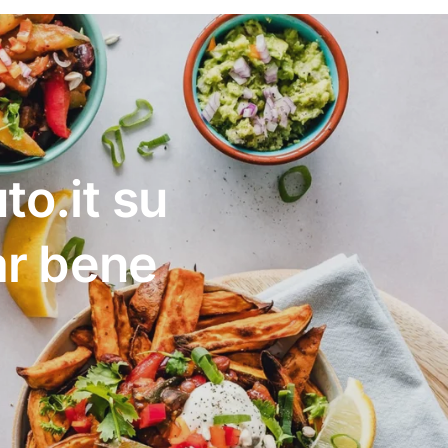
to.it su
ar bene