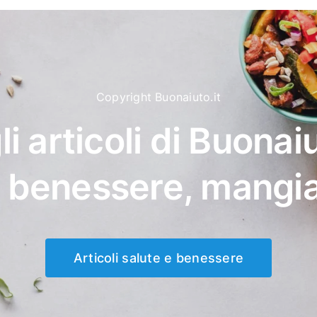
Copyright Buonaiuto.it
li articoli di Buonaiu
, benessere, mangi
Articoli salute e benessere