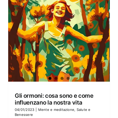
Amore e amare
Cucinare in modo sano
Verde e Sostenibilità
Articoli
Ciao sono Virginia
Contattami
Gli ormoni: cosa sono e come
influenzano la nostra vita
04/01/2023
|
Mente e meditazione
,
Salute e
Benessere