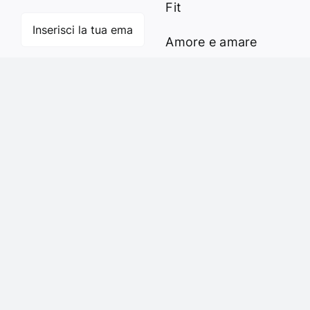
Fit
Amore e amare
Cucinare in modo
Iscriviti
sano
Verde e Sostenibilità
Articoli
Ciao sono Virginia
Contattami