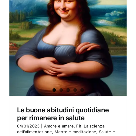
Amore e amare
Cucinare in modo sano
Verde e Sostenibilità
Articoli
Ciao sono Virginia
Contattami
Le buone abitudini quotidiane
per rimanere in salute
04/01/2023
|
Amore e amare
,
Fit
,
La scienza
dell'alimentazione
,
Mente e meditazione
,
Salute e