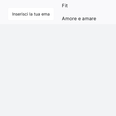
Fit
Amore e amare
Cucinare in modo
Iscriviti
sano
Verde e Sostenibilità
Articoli
Ciao sono Virginia
Contattami