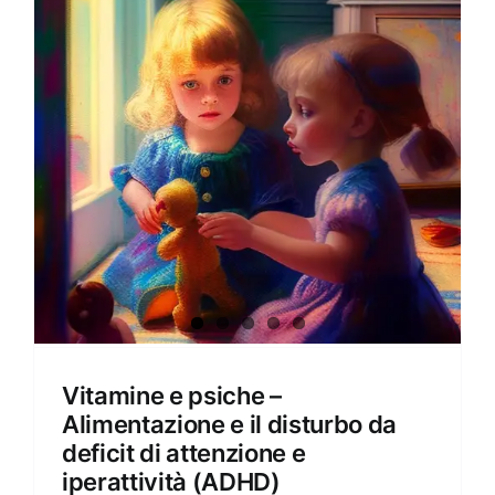
Amore e amare
Cucinare in modo sano
Verde e Sostenibilità
Articoli
Ciao sono Virginia
Contattami
Vitamine e psiche –
Alimentazione e il disturbo da
deficit di attenzione e
iperattività (ADHD)