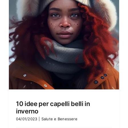
Amore e amare
Cucinare in modo sano
Verde e Sostenibilità
Articoli
Ciao sono Virginia
Contattami
10 idee per capelli belli in
inverno
04/01/2023
|
Salute e Benessere