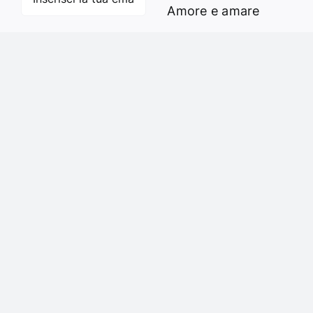
Amore e amare
Cucinare in modo
Iscriviti
sano
Verde e Sostenibilità
Articoli
Ciao sono Virginia
Contattami
© Copyright 2020 - 2026 | Buonaiuto.it | Tutti