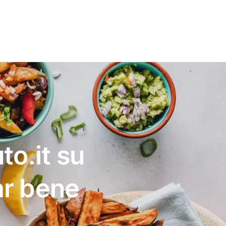
to.it su
ar bene