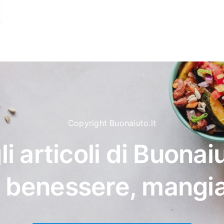
Copyright Buonaiuto.it
li articoli di Buonaiu
, benessere, mangi