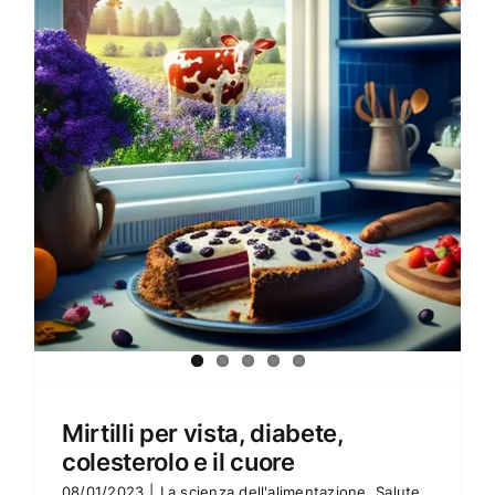
Amore e amare
Cucinare in modo sano
Verde e Sostenibilità
Articoli
Ciao sono Virginia
Contattami
Mirtilli per vista, diabete,
colesterolo e il cuore
08/01/2023
|
La scienza dell'alimentazione
,
Salute