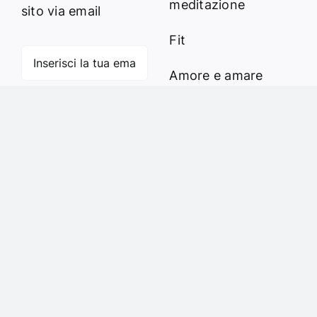
meditazione
sito via email
Fit
Amore e amare
Cucinare in modo
Iscriviti
sano
Verde e Sostenibilità
Articoli
Ciao sono Virginia
Contattami