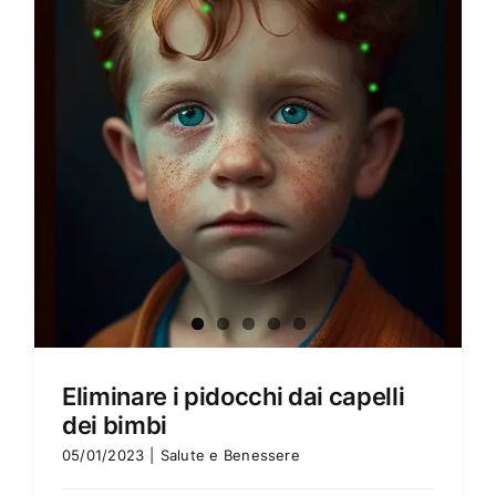
Amore e amare
Cucinare in modo sano
Verde e Sostenibilità
Articoli
Ciao sono Virginia
Contattami
Eliminare i pidocchi dai capelli
dei bimbi
05/01/2023
|
Salute e Benessere