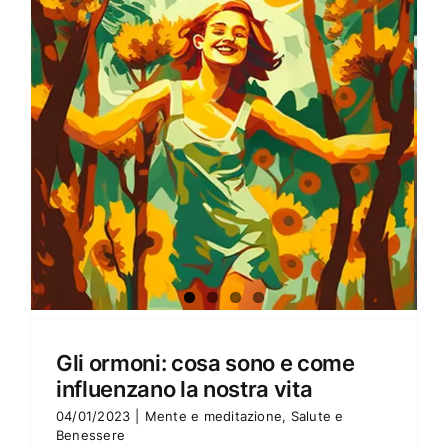
Amore e amare
Cucinare in modo sano
Verde e Sostenibilità
Articoli
Ciao sono Virginia
Contattami
Gli ormoni: cosa sono e come
influenzano la nostra vita
04/01/2023
|
Mente e meditazione
,
Salute e
Benessere