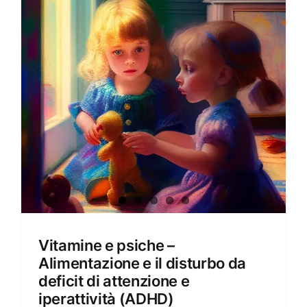
Amore e amare
Cucinare in modo sano
Verde e Sostenibilità
Articoli
Ciao sono Virginia
Contattami
Vitamine e psiche –
Alimentazione e il disturbo da
deficit di attenzione e
iperattività (ADHD)