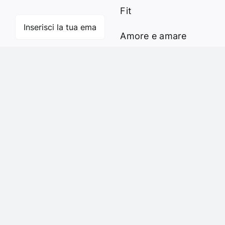
Fit
Amore e amare
Cucinare in modo
Iscriviti
sano
Verde e Sostenibilità
Articoli
Ciao sono Virginia
Contattami