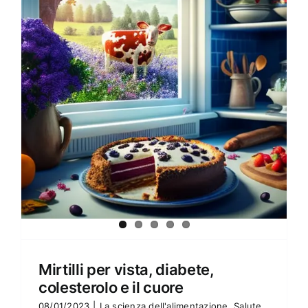
Amore e amare
Cucinare in modo sano
Verde e Sostenibilità
Articoli
Ciao sono Virginia
Contattami
Mirtilli per vista, diabete,
colesterolo e il cuore
08/01/2023
|
La scienza dell'alimentazione
,
Salute