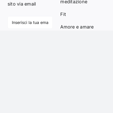
meditazione
sito via email
Fit
Amore e amare
Cucinare in modo
Iscriviti
sano
Verde e Sostenibilità
Articoli
Ciao sono Virginia
Contattami