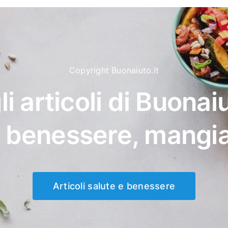
Copyright Buonaiuto.it
li articoli di Buonaiu
, benessere, mangi
Articoli salute e benessere