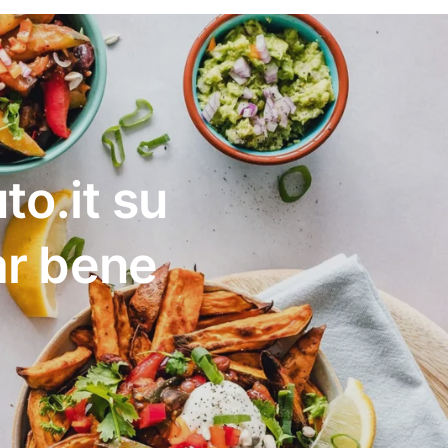
to.it su
ar bene