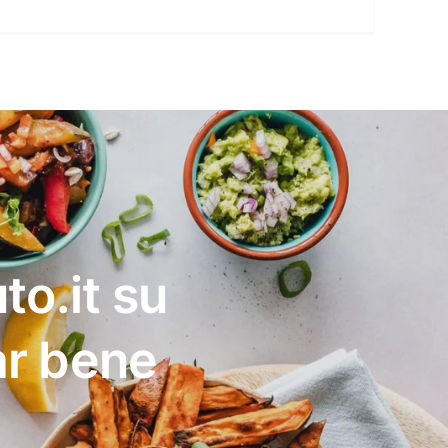
to.it su
ar bene