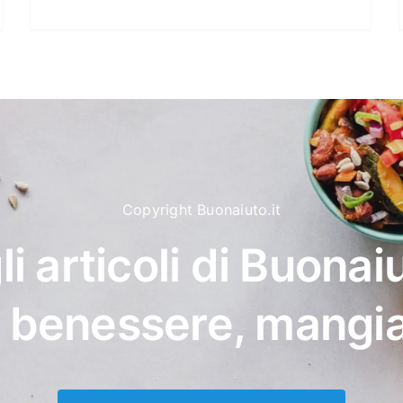
Copyright Buonaiuto.it
li articoli di Buonaiu
, benessere, mangi