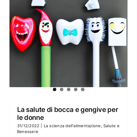
Amore e amare
Cucinare in modo sano
Verde e Sostenibilità
Articoli
Ciao sono Virginia
Contattami
La salute di bocca e gengive per
le donne
31/12/2022
|
La scienza dell'alimentazione
,
Salute e
Benessere