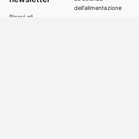
dell’alimentazione
Ricevi gli
Mente e
aggiornamenti del
meditazione
sito via email
Fit
Amore e amare
Cucinare in modo
Iscriviti
sano
Verde e Sostenibilità
Articoli
Ciao sono Virginia