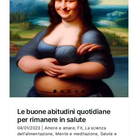
Amore e amare
Cucinare in modo sano
Verde e Sostenibilità
Articoli
Ciao sono Virginia
Contattami
Le buone abitudini quotidiane
per rimanere in salute
04/01/2023
|
Amore e amare
,
Fit
,
La scienza
dell'alimentazione
,
Mente e meditazione
,
Salute e