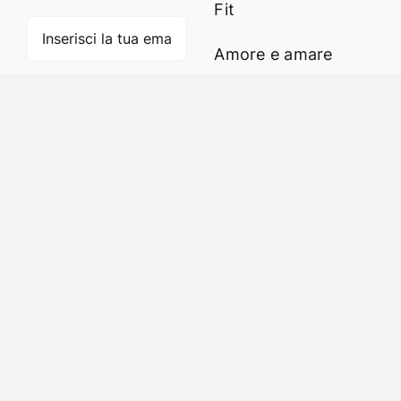
Fit
Amore e amare
Cucinare in modo
Iscriviti
sano
Verde e Sostenibilità
Articoli
Ciao sono Virginia
Contattami