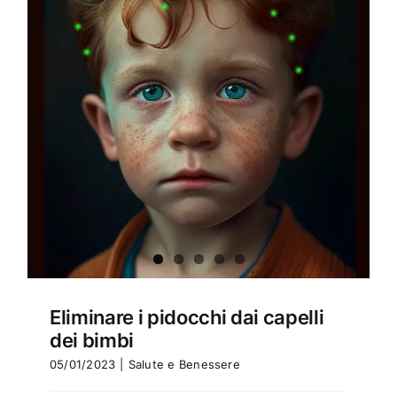
Amore e amare
Cucinare in modo sano
Verde e Sostenibilità
Articoli
Ciao sono Virginia
Contattami
Eliminare i pidocchi dai capelli
dei bimbi
05/01/2023
|
Salute e Benessere