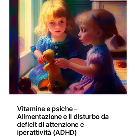
Amore e amare
Cucinare in modo sano
Verde e Sostenibilità
Articoli
Ciao sono Virginia
Contattami
Vitamine e psiche –
Alimentazione e il disturbo da
deficit di attenzione e
iperattività (ADHD)