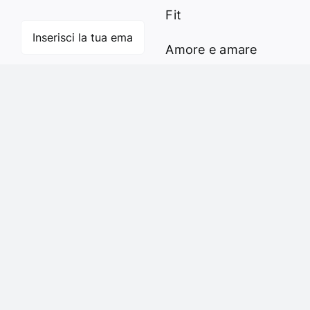
Fit
Amore e amare
Cucinare in modo
Iscriviti
sano
Verde e Sostenibilità
Articoli
Ciao sono Virginia
Contattami