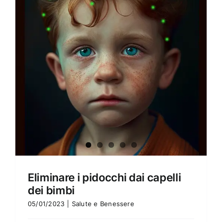
Amore e amare
Cucinare in modo sano
Verde e Sostenibilità
Articoli
Ciao sono Virginia
Contattami
Eliminare i pidocchi dai capelli
dei bimbi
05/01/2023
|
Salute e Benessere