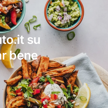
to.it su
ar bene