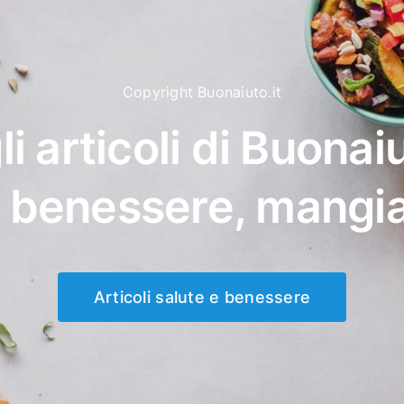
Copyright Buonaiuto.it
li articoli di Buonaiu
, benessere, mangi
Articoli salute e benessere