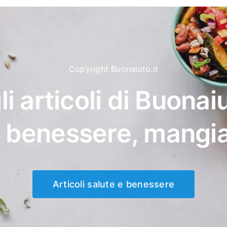
Copyright Buonaiuto.it
li articoli di Buonaiu
, benessere, mangi
Articoli salute e benessere