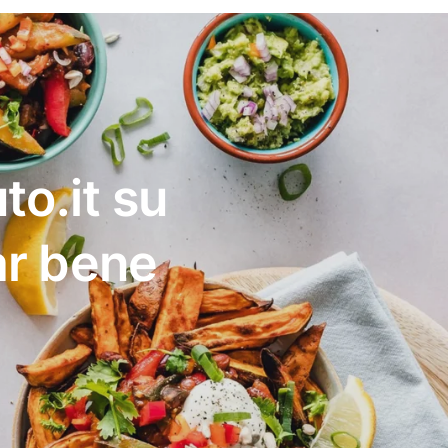
to.it su
ar bene