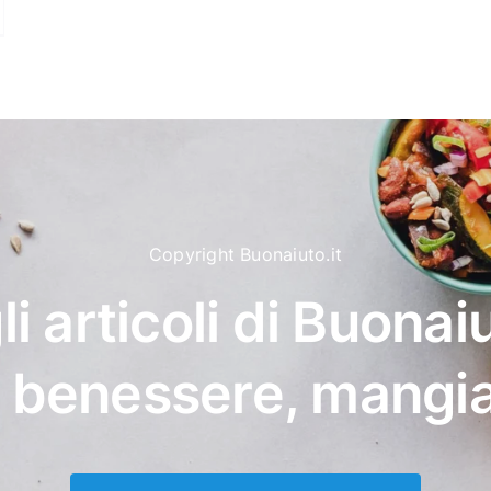
Copyright Buonaiuto.it
li articoli di Buonaiu
, benessere, mangi