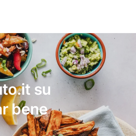
to.it su
ar bene