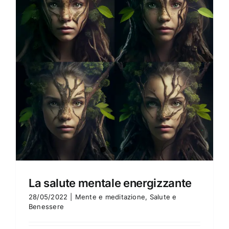
Amore e amare
Cucinare in modo sano
Verde e Sostenibilità
Articoli
Ciao sono Virginia
Contattami
La salute mentale energizzante
28/05/2022
|
Mente e meditazione
,
Salute e
Benessere