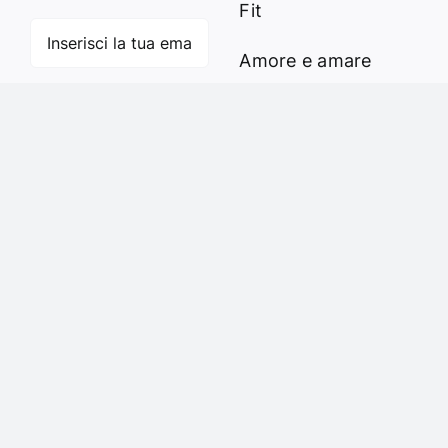
Fit
Amore e amare
Cucinare in modo
Iscriviti
sano
Verde e Sostenibilità
Articoli
Ciao sono Virginia
Contattami