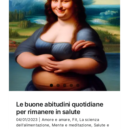
Amore e amare
Cucinare in modo sano
Verde e Sostenibilità
Articoli
Ciao sono Virginia
Contattami
Le buone abitudini quotidiane
per rimanere in salute
04/01/2023
|
Amore e amare
,
Fit
,
La scienza
dell'alimentazione
,
Mente e meditazione
,
Salute e