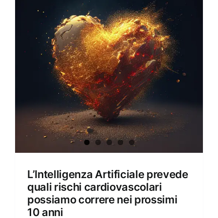
Amore e amare
Cucinare in modo sano
Verde e Sostenibilità
Articoli
Ciao sono Virginia
Contattami
L’Intelligenza Artificiale prevede
quali rischi cardiovascolari
possiamo correre nei prossimi
10 anni