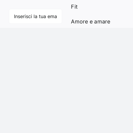
Fit
Amore e amare
Cucinare in modo
Iscriviti
sano
Verde e Sostenibilità
Articoli
Ciao sono Virginia
Contattami