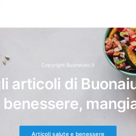
Copyright Buonaiuto.it
li articoli di Buonaiu
, benessere, mangi
Articoli salute e benessere