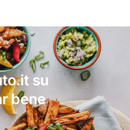
to.it su
ar bene