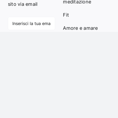
meditazione
sito via email
Fit
Amore e amare
Cucinare in modo
Iscriviti
sano
Verde e Sostenibilità
Articoli
Ciao sono Virginia
Contattami