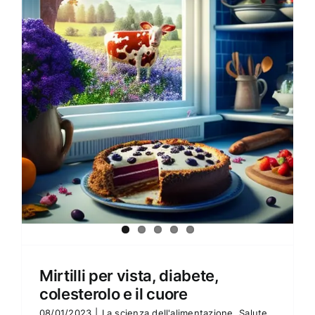
Amore e amare
Cucinare in modo sano
Verde e Sostenibilità
Articoli
Ciao sono Virginia
Contattami
Mirtilli per vista, diabete,
colesterolo e il cuore
08/01/2023
|
La scienza dell'alimentazione
,
Salute