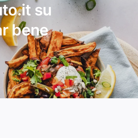
to.it su
ar bene