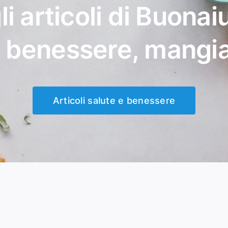
li articoli di Buonaiu
, benessere, mangi
Articoli salute e benessere