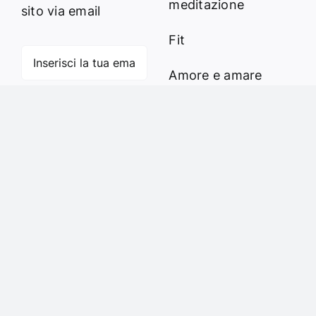
meditazione
sito via email
Fit
Amore e amare
Cucinare in modo
Iscriviti
sano
Verde e Sostenibilità
Articoli
Ciao sono Virginia
Contattami