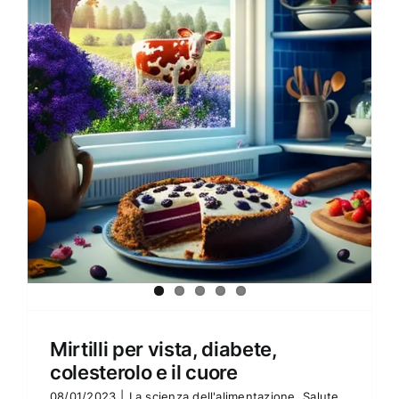
Amore e amare
Cucinare in modo sano
Verde e Sostenibilità
Articoli
Ciao sono Virginia
Contattami
Mirtilli per vista, diabete,
colesterolo e il cuore
08/01/2023
|
La scienza dell'alimentazione
,
Salute