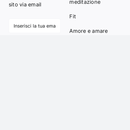
meditazione
sito via email
Fit
Amore e amare
Cucinare in modo
Iscriviti
sano
Verde e Sostenibilità
Articoli
Ciao sono Virginia
Contattami