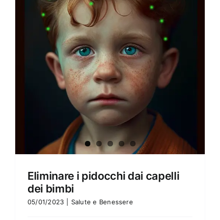
Amore e amare
Cucinare in modo sano
Verde e Sostenibilità
Articoli
Ciao sono Virginia
Contattami
Eliminare i pidocchi dai capelli
dei bimbi
05/01/2023
|
Salute e Benessere