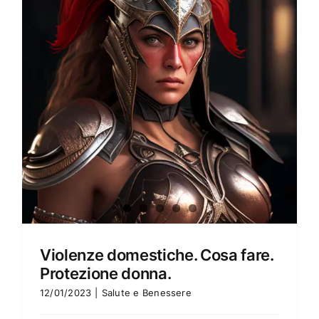
Amore e amare
Cucinare in modo sano
Verde e Sostenibilità
Articoli
Ciao sono Virginia
Contattami
Violenze domestiche. Cosa fare.
Protezione donna.
12/01/2023
|
Salute e Benessere