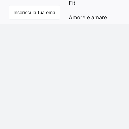
Fit
Amore e amare
Cucinare in modo
Iscriviti
sano
Verde e Sostenibilità
Articoli
Ciao sono Virginia
Contattami