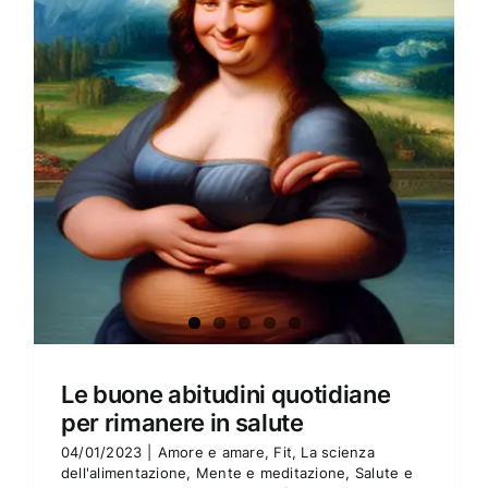
Amore e amare
Cucinare in modo sano
Verde e Sostenibilità
Articoli
Ciao sono Virginia
Contattami
Le buone abitudini quotidiane
per rimanere in salute
04/01/2023
|
Amore e amare
,
Fit
,
La scienza
dell'alimentazione
,
Mente e meditazione
,
Salute e