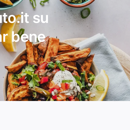
to.it su
ar bene