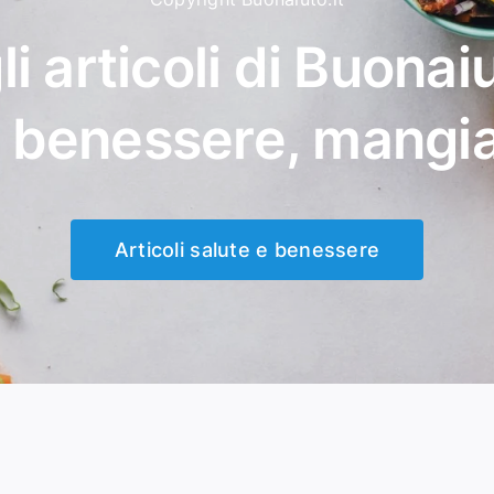
li articoli di Buonaiu
, benessere, mangi
Articoli salute e benessere